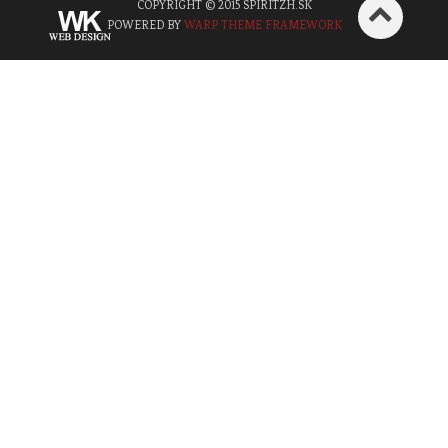
COPYRIGHT © 2015 SPIRITZH.SK
POWERED BY
WARP THEME FRAMEWORK